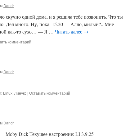
ом
Dandr
ло скучно одной дома, и я решила тебе позвонить. Что ты
о. Дел много. Ну, пока. 15.20 — Алло, милый?.. Мне
 мной как-то сухо… — Я …
Читать далее
→
вить комментарий
ом
Dandr
и:
Linux
,
Линукс
|
Оставить комментарий
ом
Dandr
 — Moby Dick Текущее настроение: LI 3.9.25