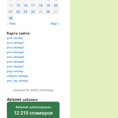
14
15
16
17
18
19
20
21
22
23
24
25
26
27
28
« Янв
Мар »
Карта сайта:
post-sitemap
post-sitemap2
post-sitemap3
post-sitemap4
post-sitemap5
post-sitemap6
post-sitemap7
page-sitemap
category-sitemap
post_tag-sitemap
Generated by anSEO.ru/Sitemap
Akismet забанил
Akismet
заблокировал
12 215 спамеров