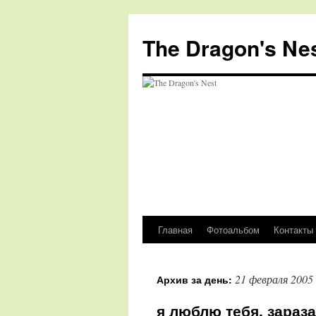
The Dragon's Ne
Главная
Фотоальбом
Контакты
Перейти
к
21 февраля 2005
Архив за день:
содержимому
я люблю тебя, зараза!