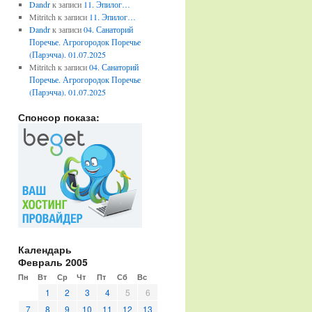
Dandr
к записи
11. Эпилог…
Mitritch
к записи
11. Эпилог…
Dandr
к записи
04. Санаторий
Поречье. Агрогородок Поречье
(Парэчча). 01.07.2025
Mitritch
к записи
04. Санаторий
Поречье. Агрогородок Поречье
(Парэчча). 01.07.2025
Спонсор показа:
Календарь
Февраль 2005
Пн
Вт
Ср
Чт
Пт
Сб
Вс
1
2
3
4
5
6
7
8
9
10
11
12
13