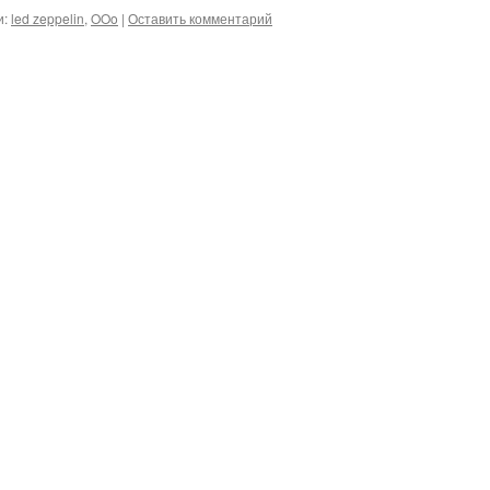
и:
led zeppelin
,
OOo
|
Оставить комментарий