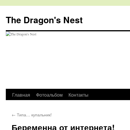
The Dragon's Nest
Перейти
Главная
Фотоальбом
Контакты
к
←
Типа… купальник!
содержимому
Беременна от интернета!