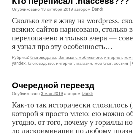
Кто переписал .htaccess???
Опубликовано
13 октября 2019
автором
Dandr
Сколько лет я живу на wordpress, ск
всяких сайтов нарисовано, столько 
перелопачено и только вчера — со
я узнал про эту особенность…
Рубрика:
блоговодство
,
Записки с мобильного
,
интернет
,
ком
yandex
,
блоговодство
,
интернет
,
магазин
,
мой блог
,
хостинг
|
Очередной переезд
Опубликовано
3 мая 2019
автором
Dandr
Как-то так исторически сложилось (
которой я просто млею: ею можно об
угодно, от того, почему у гориллы н
до дискриминации по любому призн