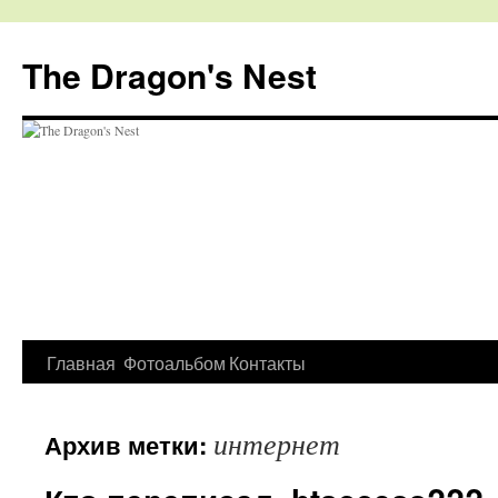
The Dragon's Nest
Перейти
Главная
Фотоальбом
Контакты
к
интернет
Архив метки:
содержимому