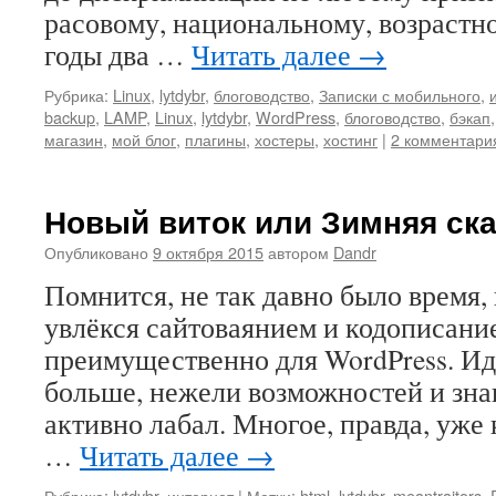
расовому, национальному, возрастно
годы два …
Читать далее
→
Рубрика:
Linux
,
lytdybr
,
блоговодство
,
Записки с мобильного
,
backup
,
LAMP
,
Linux
,
lytdybr
,
WordPress
,
блоговодство
,
бэкап
магазин
,
мой блог
,
плагины
,
хостеры
,
хостинг
|
2 комментари
Новый виток или Зимняя ска
Опубликовано
9 октября 2015
автором
Dandr
Помнится, не так давно было время, 
увлёкся сайтоваянием и кодописани
преимущественно для WordPress. Ид
больше, нежели возможностей и знан
активно лабал. Многое, правда, уже 
…
Читать далее
→
Рубрика:
lytdybr
,
интернет
|
Метки:
html
,
lytdybr
,
meantraitors
,