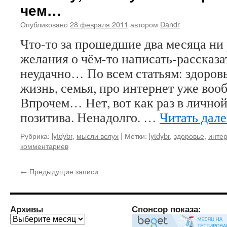
чем…
Опубликовано
28 февраля 2011
автором
Dandr
Что-то за прошедшие два месяца ни 
желания о чём-то написать-рассказ
неудачно… По всем статьям: здоровь
жизнь, семья, про интернет уже во
Впрочем… Нет, вот как раз в лично
позитива. Ненадолго. …
Читать дал
Рубрика:
lytdybr
,
мысли вслух
|
Метки:
lytdybr
,
здоровье
,
инте
комментариев
←
Предыдущие записи
Архивы
Спонсор показа:
Архивы