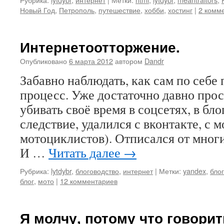
Новый Год
,
Петрополь
,
путешествие
,
хобби
,
хостинг
|
2 комм
Интернетоотторжение.
Опубликовано
6 марта 2012
автором
Dandr
Забавно наблюдать, как сам по себе 
процесс. Уже достаточно давно про
убивать своё время в соцсетях, в бл
следствие, удалился с вконтакте, с 
мотоциклистов). Отписался от мног
И …
Читать далее
→
Рубрика:
lytdybr
,
блоговодство
,
интернет
|
Метки:
yandex
,
бло
блог
,
мото
|
12 комментариев
Я молчу, потому что говорит