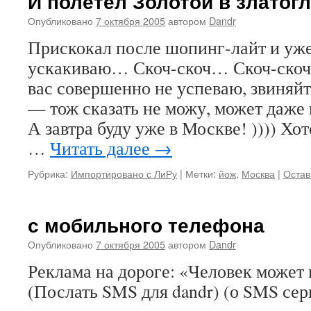
И полетел Золотой в златог
Опубликовано
7 октября 2005
автором
Dandr
Прискокал после шопинг-лайт и уже
ускакиваю… Скоч-скоч… Скоч-скоч
вас совершенно не успеваю, звиняй
— тож сказать не можу, может даже 
А завтра буду уже в Москве! )))) Хо
…
Читать далее
→
Рубрика:
Импортировано с ЛиРу
|
Метки:
йож
,
Москва
|
Остав
с мобильного телефона
Опубликовано
7 октября 2005
автором
Dandr
Реклама на дороге: «Человек может 
(Послать SMS для dandr) (о SMS сер