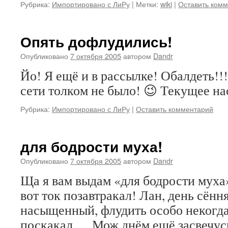
Рубрика:
Импортировано с ЛиРу
|
Метки:
wiki
|
Оставить ком
Опять дофлудились!
Опубликовано
7 октября 2005
автором
Dandr
Йо! Я ещё и в рассылке! Обалдеть!!!
сети толком не было! 😉 Текущее нас
Рубрика:
Импортировано с ЛиРу
|
Оставить комментарий
для бодрости муха!
Опубликовано
7 октября 2005
автором
Dandr
Ща я вам выдам «для бодрости муха»
вот ток позавтракал! Лан, день сённ
насыщенный, флудить особо некогда,
поскакал…. Мож днём ещё засвечусь!