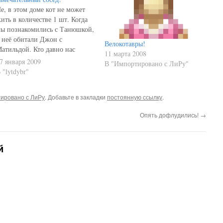
е, в этом доме кот не может
ить в количестве 1 шт. Когда
ы познакомились с Танюшкой,
 неё обитали Джон с
Велокотавры!
атильдой. Кто давно нас
11 марта 2008
итает - видели этих
7 января 2009
В "Импортировано с ЛиРу"
тарожилов. Потом некоторое
 "lytdybr"
ремя никого не было, пока: мы
е взяли Линукса у тёщи; не
ировано с ЛиРу
. Добавьте в закладки
постоянную ссылку
.
одобрали Муссандру с
естницы. Но…
Опять дофлудились!
→
й