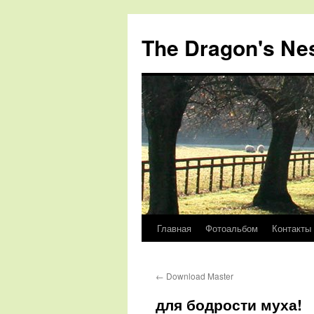
The Dragon's Ne
Главная
Фотоальбом
Контакты
Перейти
к
←
Download Master
содержимому
для бодрости муха!