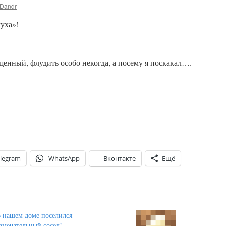
Dandr
муха»!
щенный, флудить особо некогда, а посему я поскакал….
legram
WhatsApp
Вконтакте
Ещё
 нашем доме поселился
амечательный сосед!