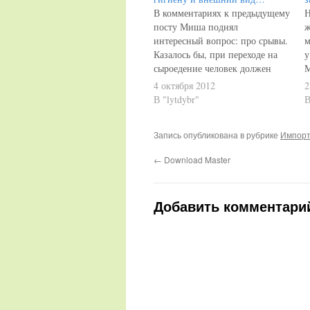
В комментариях к предыдущему
Н
посту Миша поднял
ж
интересный вопрос: про срывы.
м
Казалось бы, при переходе на
у
сыроедение человек должен
М
понимать, "что такое хорошо и
ч
4 октября 2012
2
что такое плохо" - что можно и
с
В "lytdybr"
В
нужно есть, а от чего будут
в
дурные последствия. И
н
Запись опубликована в рубрике
Импорт
действительно - первое время
п
охватывает такой энтузиазм,
л
←
Download Master
что на привычную…
Добавить комментари