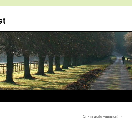
st
Опять дофлудились!
→