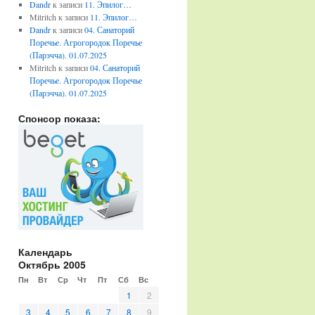
Dandr
к записи
11. Эпилог…
Mitritch
к записи
11. Эпилог…
Dandr
к записи
04. Санаторий
Поречье. Агрогородок Поречье
(Парэчча). 01.07.2025
Mitritch
к записи
04. Санаторий
Поречье. Агрогородок Поречье
(Парэчча). 01.07.2025
Спонсор показа:
Календарь
Октябрь 2005
Пн
Вт
Ср
Чт
Пт
Сб
Вс
1
2
3
4
5
6
7
8
9