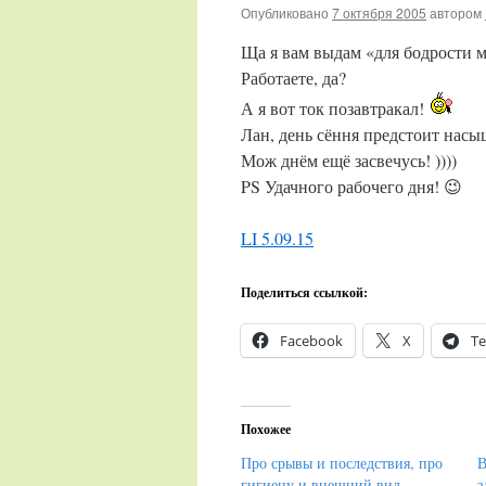
Опубликовано
7 октября 2005
автором
Ща я вам выдам «для бодрости 
Работаете, да?
А я вот ток позавтракал!
Лан, день сёння предстоит насы
Мож днём ещё засвечусь! ))))
PS Удачного рабочего дня! 😉
LI 5.09.15
Поделиться ссылкой:
Facebook
X
Te
Похожее
Про срывы и последствия, про
В
гигиену и внешний вид…
з