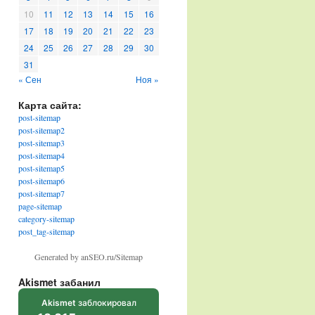
10
11
12
13
14
15
16
17
18
19
20
21
22
23
24
25
26
27
28
29
30
31
« Сен
Ноя »
Карта сайта:
post-sitemap
post-sitemap2
post-sitemap3
post-sitemap4
post-sitemap5
post-sitemap6
post-sitemap7
page-sitemap
category-sitemap
post_tag-sitemap
Generated by anSEO.ru/Sitemap
Akismet забанил
Akismet
заблокировал