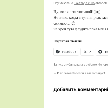
Опубликовано
8 октября 2005
автором
Ну, вот я в златоглавой! )))))
Не знаю, когда я тута впредь за
снимаю… 😉
не хрен тута флудить пока меня н
Поделиться ссылкой:
Facebook
X
Te
Запись опубликована в рубрике
Импорт
←
И полетел Золотой в златоглавую!
Добавить комментари