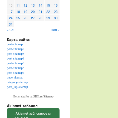
10
11
12
13
14
15
16
17
18
19
20
21
22
23
24
25
26
27
28
29
30
31
« Сен
Ноя »
Карта сайта:
post-sitemap
post-sitemap2
post-sitemap3
post-sitemap4
post-sitemap5
post-sitemap6
post-sitemap7
page-sitemap
category-sitemap
post_tag-sitemap
Generated by anSEO.ru/Sitemap
Akismet забанил
Akismet
заблокировал