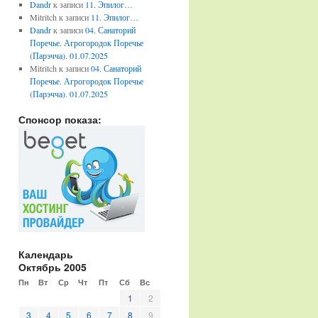
Dandr
к записи
11. Эпилог…
Mitritch
к записи
11. Эпилог…
Dandr
к записи
04. Санаторий
Поречье. Агрогородок Поречье
(Парэчча). 01.07.2025
Mitritch
к записи
04. Санаторий
Поречье. Агрогородок Поречье
(Парэчча). 01.07.2025
Спонсор показа:
Календарь
Октябрь 2005
Пн
Вт
Ср
Чт
Пт
Сб
Вс
1
2
3
4
5
6
7
8
9