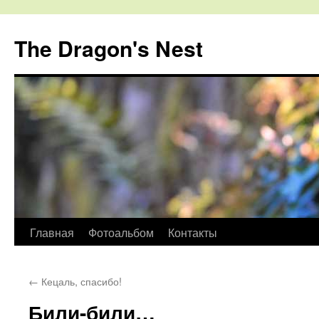
The Dragon's Nest
Перейти
Главная
Фотоальбом
Контакты
к
←
Кецаль, спасибо!
содержимому
Били-били…