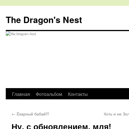
The Dragon's Nest
Перейти
Главная
Фотоальбом
Контакты
к
←
Ёкарный бабай!!!
Хоть и не З
содержимому
Ну, с обновлением, мля!