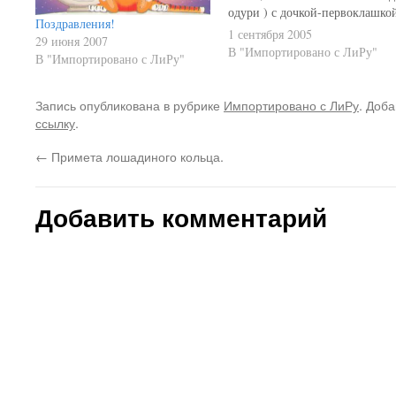
одури ) с дочкой-первоклашко
Поздравления!
Эта кроха вся Ф бантиках, с
1 сентября 2005
29 июня 2007
хвастиками и с букетом чего-то
В "Импортировано с ЛиРу"
В "Импортировано с ЛиРу"
что явно теряется на её фоне! :
Я так и замер... Так с улыбкой
на морде до работы и…
Запись опубликована в рубрике
Импортировано с ЛиРу
. Доба
ссылку
.
←
Примета лошадиного кольца.
Добавить комментарий