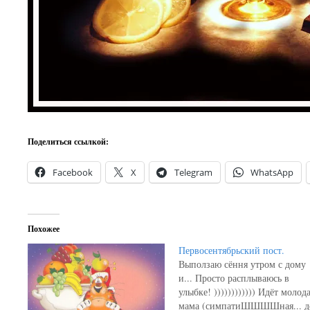
Поделиться ссылкой:
Facebook
X
Telegram
WhatsApp
Похожее
Первосентябрьский пост.
Выползаю сёння утром с дому
и... Просто расплываюсь в
улыбке! )))))))))))) Идёт молод
мама (симпатиШШШШная... д