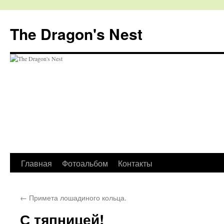
The Dragon's Nest
Перейти
Главная
Фотоальбом
Контакты
к
←
Примета лошадиного кольца.
содержимому
С тяпницей!