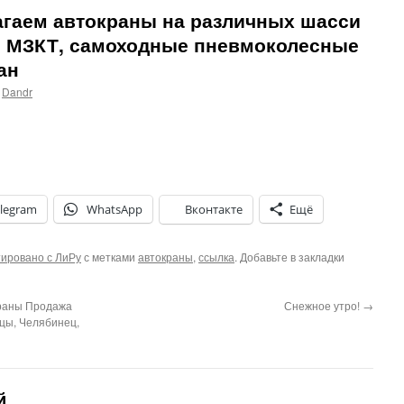
агаем автокраны на различных шасси
, МЗКТ, самоходные пневмоколесные
ан
Dandr
legram
WhatsApp
Вконтакте
Ещё
ировано с ЛиРу
с метками
автокраны
,
ссылка
. Добавьте в закладки
раны Продажа
Снежное утро!
→
нцы, Челябинец,
й