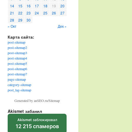
14
15
16
17
18
19
20
21
22
23
24
25
26
27
28
29
30
« Окт
Дек »
Карта сайта:
post-sitemap
post-sitemap2
post-sitemap3
post-sitemap4
post-sitemap5
post-sitemap6
post-sitemap7
page-sitemap
category-sitemap
post_tag-sitemap
Generated by anSEO.ru/Sitemap
Akismet забанил
Akismet
заблокировал
12 215 спамеров