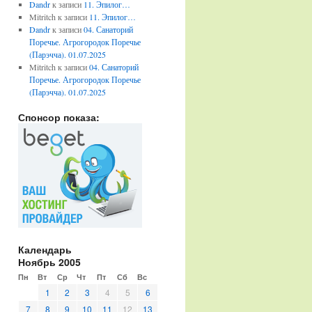
Dandr
к записи
11. Эпилог…
Mitritch
к записи
11. Эпилог…
Dandr
к записи
04. Санаторий
Поречье. Агрогородок Поречье
(Парэчча). 01.07.2025
Mitritch
к записи
04. Санаторий
Поречье. Агрогородок Поречье
(Парэчча). 01.07.2025
Спонсор показа:
Календарь
Ноябрь 2005
Пн
Вт
Ср
Чт
Пт
Сб
Вс
1
2
3
4
5
6
7
8
9
10
11
12
13