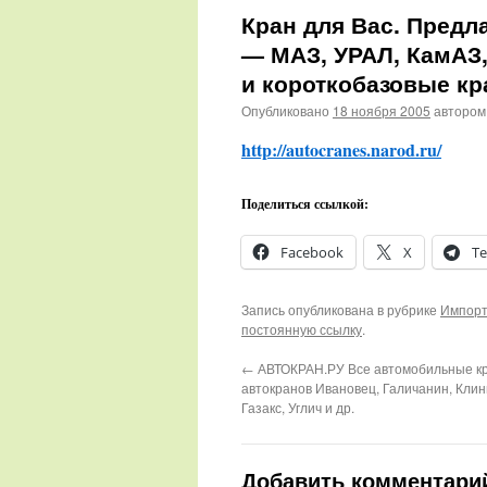
Кран для Вас. Предл
— МАЗ, УРАЛ, КамАЗ
и короткобазовые кр
Опубликовано
18 ноября 2005
автором
http://autocranes.narod.ru/
Поделиться ссылкой:
Facebook
X
Te
Запись опубликована в рубрике
Импорт
постоянную ссылку
.
←
АВТОКРАН.РУ Все автомобильные к
автокранов Ивановец, Галичанин, Кли
Газакс, Углич и др.
Добавить комментари