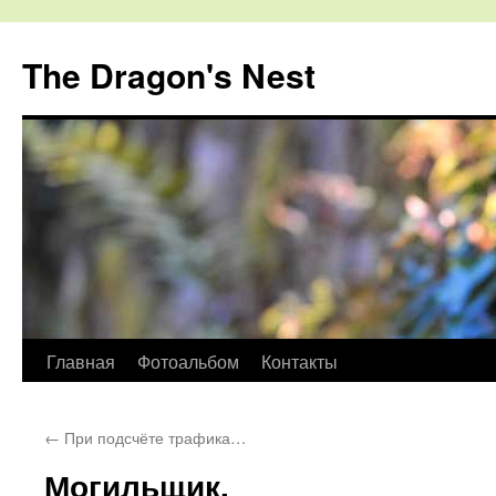
The Dragon's Nest
Перейти
Главная
Фотоальбом
Контакты
к
←
При подсчёте трафика…
содержимому
Могильщик.