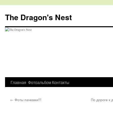
The Dragon's Nest
Перейти
Главная
Фотоальбом
Контакты
к
←
Фоты пачками!!!
По дороге к 
содержимому