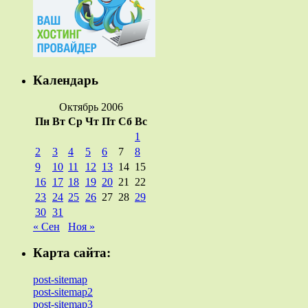
Календарь
Октябрь 2006
Пн
Вт
Ср
Чт
Пт
Сб
Вс
1
2
3
4
5
6
7
8
9
10
11
12
13
14
15
16
17
18
19
20
21
22
23
24
25
26
27
28
29
30
31
« Сен
Ноя »
Карта сайта:
post-sitemap
post-sitemap2
post-sitemap3