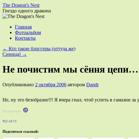
The Dragon's Nest
Гнездо одного дракона
Перейти
Главная
к
Фотоальбом
содержимому
Контакты
←
Кто такие блоггеры (оттуда же)
Синица!
→
Не почистим мы сёння цепи…
Опубликовано
2 октября 2006
автором
Dandr
Не, ну это безобразие!!! Я вчера гнал, чтоб успеть в гамазин з
Настроение:
TLС v.0.7.3
Поделиться ссылкой: