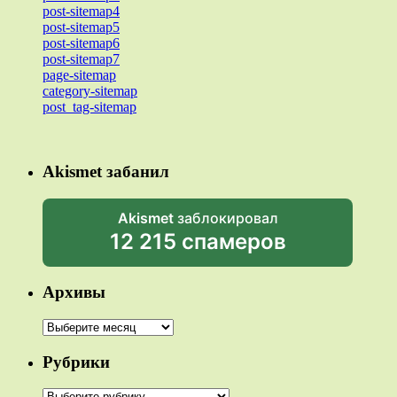
post-sitemap4
post-sitemap5
post-sitemap6
post-sitemap7
page-sitemap
category-sitemap
post_tag-sitemap
Akismet забанил
Akismet
заблокировал
12 215 спамеров
Архивы
Архивы
Рубрики
Рубрики