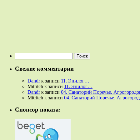
Найти:
Свежие комментарии
Dandr
к записи
11. Эпилог…
Mitritch
к записи
11. Эпилог…
Dandr
к записи
04. Санаторий Поречье. Агрогородок
Mitritch
к записи
04. Санаторий Поречье. Агрогородо
Спонсор показа: