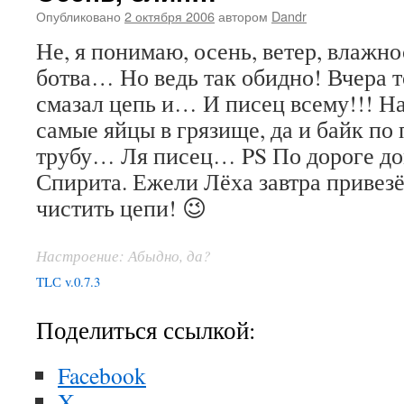
Опубликовано
2 октября 2006
автором
Dandr
Не, я понимаю, осень, ветер, влажно
ботва… Но ведь так обидно! Вчера т
смазал цепь и… И писец всему!!! На
самые яйцы в грязище, да и байк по
трубу… Ля писец… PS По дороге до
Спирита. Ежели Лёха завтра привезё
чистить цепи! 😉
Настроение: Абыдно, да?
TLС v.0.7.3
Поделиться ссылкой:
Facebook
X