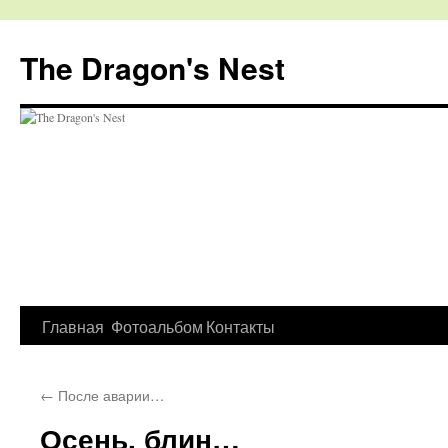
The Dragon's Nest
Перейти
Главная
Фотоальбом
Контакты
к
←
После аварии…
содержимому
Осень, блин…