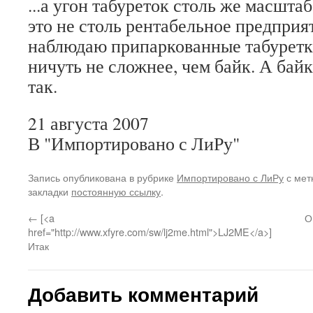
...а угон табуреток столь же масштаб
это не столь рентабельное предприя
наблюдаю припаркованные табуретки
ничуть не сложнее, чем байк. А бай
так.
21 августа 2007
В "Импортировано с ЛиРу"
Запись опубликована в рубрике
Импортировано с ЛиРу
с мет
закладки
постоянную ссылку
.
←
[<a
О
href="http://www.xfyre.com/sw/lj2me.html">LJ2ME</a>]
Итак
Добавить комментарий