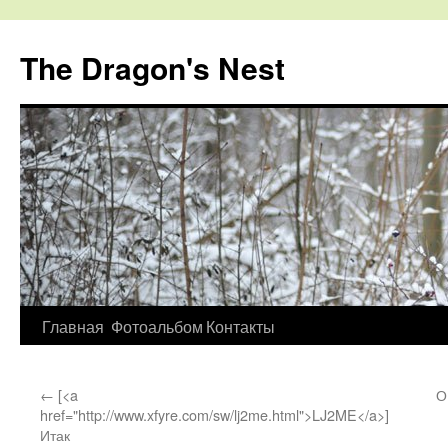
The Dragon's Nest
Перейти
Главная
Фотоальбом
Контакты
к
←
[<a
О
содержимому
href="http://www.xfyre.com/sw/lj2me.html">LJ2ME</a>]
Итак