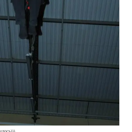
лось)))