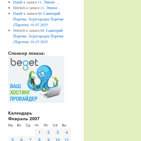
Dandr
к записи
11. Эпилог…
Mitritch
к записи
11. Эпилог…
Dandr
к записи
04. Санаторий
Поречье. Агрогородок Поречье
(Парэчча). 01.07.2025
Mitritch
к записи
04. Санаторий
Поречье. Агрогородок Поречье
(Парэчча). 01.07.2025
Спонсор показа:
Календарь
Февраль 2007
Пн
Вт
Ср
Чт
Пт
Сб
Вс
1
2
3
4
5
6
7
8
9
10
11