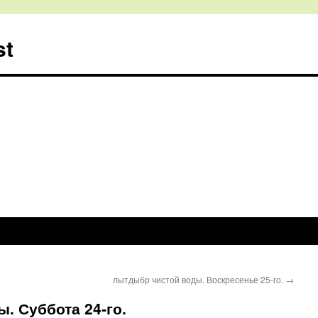
st
лытдыбр чистой воды. Воскресенье 25-го.
→
. Суббота 24-го.