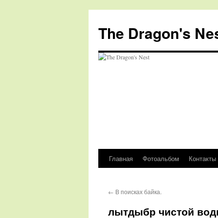
The Dragon's Ne
Главная
Фотоальбом
Контакты
Перейти
к
←
В поисках байка.
содержимому
лытдыбр чистой воды