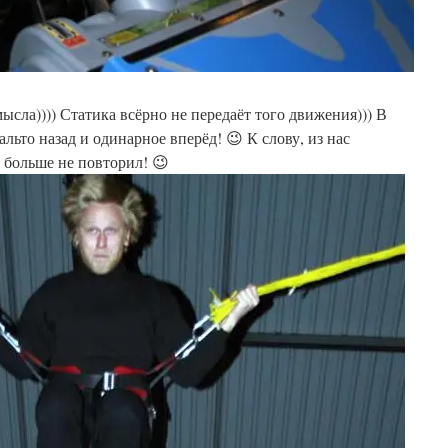
мысла)))) Статика всёрно не передаёт того движения))) В
льто назад и одинарное вперёд! 😉 К слову, из нас
о больше не повторил! 😉