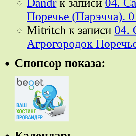
Dandr
к записи
04. С
Поречье (Парэчча). 0
Mitritch
к записи
04.
Агрогородок Поречье
Спонсор показа:
Календарь