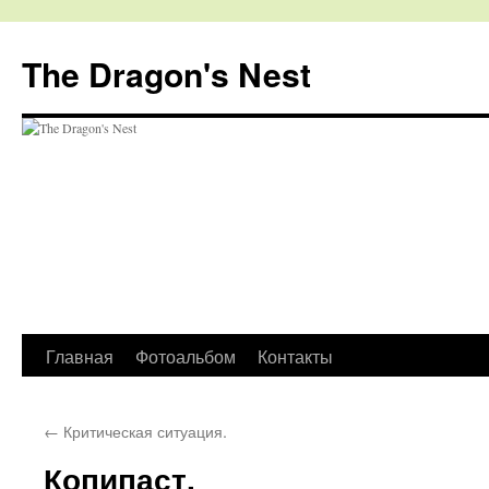
The Dragon's Nest
Перейти
Главная
Фотоальбом
Контакты
к
←
Критическая ситуация.
содержимому
Копипаст.