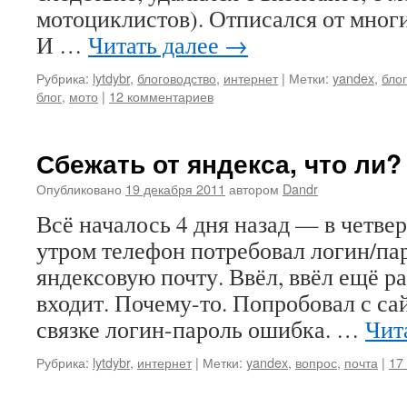
мотоциклистов). Отписался от мног
И …
Читать далее
→
Рубрика:
lytdybr
,
блоговодство
,
интернет
|
Метки:
yandex
,
бло
блог
,
мото
|
12 комментариев
Сбежать от яндекса, что ли?
Опубликовано
19 декабря 2011
автором
Dandr
Всё началось 4 дня назад — в четвер
утром телефон потребовал логин/пар
яндексовую почту. Ввёл, ввёл ещё ра
входит. Почему-то. Попробовал с сай
связке логин-пароль ошибка. …
Чит
Рубрика:
lytdybr
,
интернет
|
Метки:
yandex
,
вопрос
,
почта
|
17