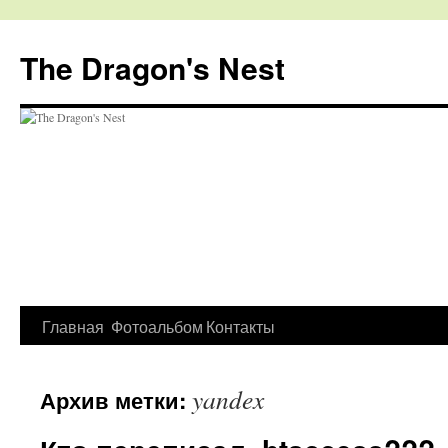
The Dragon's Nest
Перейти
Главная
Фотоальбом
Контакты
к
yandex
Архив метки:
содержимому