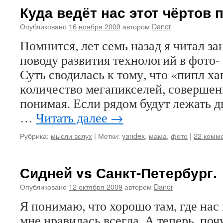
Куда ведёт нас этот чёртов 
Опубликовано
16 ноября 2009
автором
Dandr
Помнится, лет семь назад я читал з
поводу развития технологий в фото-
Суть сводилась к тому, что «пипл х
количество мегапикселей, совершенн
понимая. Если рядом будут лежать д
…
Читать далее
→
Рубрика:
мысли вслух
|
Метки:
yandex
,
мама
,
фото
|
22 комм
Сидней vs Санкт-Петербург.
Опубликовано
12 октября 2009
автором
Dandr
Я понимаю, что хорошо там, где нас
мне нравилась всегда. А теперь, поч