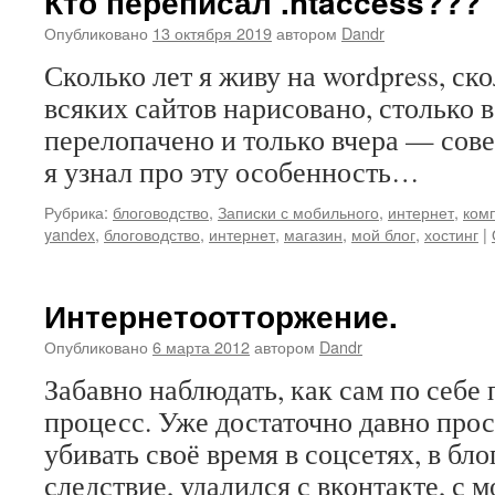
Кто переписал .htaccess???
Опубликовано
13 октября 2019
автором
Dandr
Сколько лет я живу на wordpress, ск
всяких сайтов нарисовано, столько 
перелопачено и только вчера — со
я узнал про эту особенность…
Рубрика:
блоговодство
,
Записки с мобильного
,
интернет
,
ком
yandex
,
блоговодство
,
интернет
,
магазин
,
мой блог
,
хостинг
|
Интернетоотторжение.
Опубликовано
6 марта 2012
автором
Dandr
Забавно наблюдать, как сам по себе 
процесс. Уже достаточно давно про
убивать своё время в соцсетях, в бл
следствие, удалился с вконтакте, с 