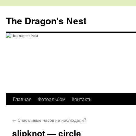
The Dragon's Nest
Перейти
Главная
Фотоальбом
Контакты
к
←
Счастливые часов не наблюдали?
содержимому
slipknot — circle