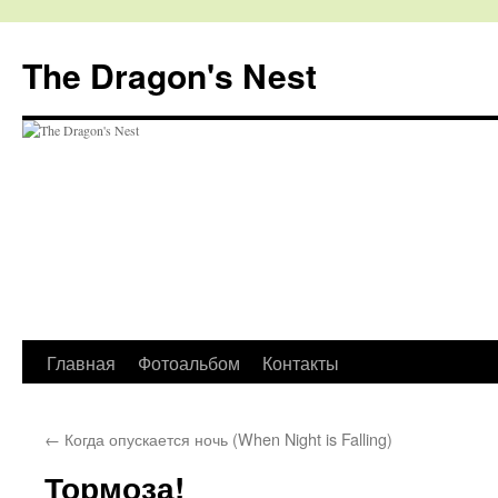
The Dragon's Nest
Перейти
Главная
Фотоальбом
Контакты
к
←
Когда опускается ночь (When Night is Falling)
содержимому
Тормоза!