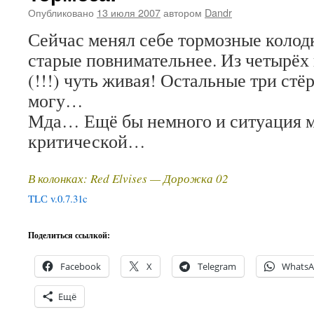
Опубликовано
13 июля 2007
автором
Dandr
Сейчас менял себе тормозные колод
старые повнимательнее. Из четырёх
(!!!) чуть живая! Остальные три стё
могу…
Мда… Ещё бы немного и ситуация м
критической…
В колонках: Red Elvises — Дорожка 02
TLС v.0.7.31c
Поделиться ссылкой:
Facebook
X
Telegram
Whats
Ещё