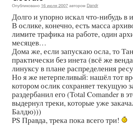
Опубликовано
16 июля 2007
автором
Dandr
Долго и упорно искал что-нибудь в 
В ослике, конечно, есть масса архив
лимите трафика на работе, один арх
месяцев…
Дома же, если запускаю осла, то Та
практически без инета (всё же венд
линуксу в плане распределения ресу
Но я же нетерпеливый: нашёл тот в
котором ослик сохраняет текущую з
раздербанил его (Total Comander в э
выдернул треки, которые уже закача
Балдю)))
PS Правда, трека пока всего три!