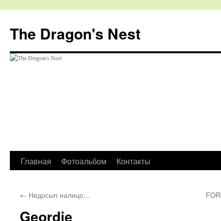
The Dragon's Nest
Перейти
Главная
Фотоальбом
Контакты
к
←
Недосып налицо…
FOR
содержимому
Geordie