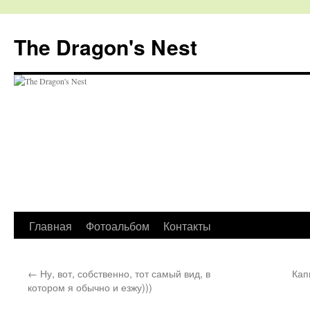
The Dragon's Nest
Перейти
Главная
Фотоальбом
Контакты
к
←
Ну, вот, собственно, тот самый вид, в
Кап
содержимому
котором я обычно и езжу)))