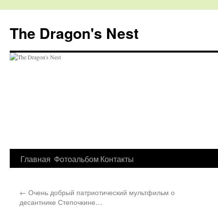
The Dragon's Nest
Перейти
Главная
Фотоальбом
Контакты
к
←
Очень добрый патриотический мультфильм о
содержимому
десантнике Степочкине…