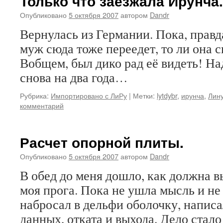
Только что заезжала Ирунча.
Опубликовано
5 октября 2007
автором
Dandr
Вернулась из Германии. Пока, правда
муж сюда тоже переедет, то ли она 
Вобщем, был дико рад её видеть! На
снова на два года…
Рубрика:
Импортировано с ЛиРу
|
Метки:
lytdybr
,
ирунча
,
Лину
комментарий
Расчет опорной плиты.
Опубликовано
5 октября 2007
автором
Dandr
В обед до меня дошло, как должна в
моя прога. Пока не ушла мысль и не
набросал в дельфи оболочку, написа
данных, отката и выхода. Дело стало