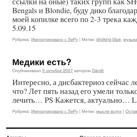
ссылки на оные) таких групп как 
Bengals и Blondie, буду дико благодар
моей копилке всего по 2-3 трека к
5.09.15
Рубрика:
Импортировано с ЛиРу
|
Метки:
shoking blue
,
музык
Медики есть?
Опубликовано
5 октября 2007
автором
Dandr
Интересно, а дисбактериоз сейчас л
что? Лет пять назад его умели тольк
лечить… PS Кажется, актуально… LI
Рубрика:
Импортировано с ЛиРу
|
Метки:
мысли вслух
|
Остав