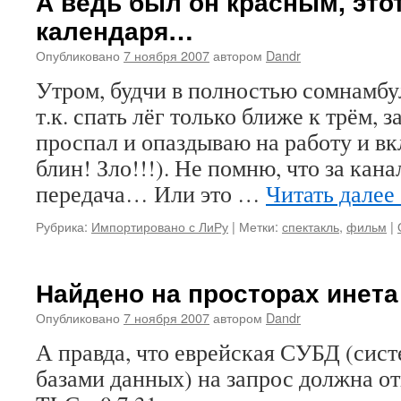
А ведь был он красным, это
календаря…
Опубликовано
7 ноября 2007
автором
Dandr
Утром, будчи в полностью сомнамбу
т.к. спать лёг только ближе к трём, з
проспал и опаздываю на работу и вк
блин! Зло!!!). Не помню, что за кана
передача… Или это …
Читать далее
Рубрика:
Импортировано с ЛиРу
|
Метки:
спектакль
,
фильм
|
Найдено на просторах инета
Опубликовано
7 ноября 2007
автором
Dandr
А правда, что еврейская СУБД (сис
базами данных) на запрос должна от