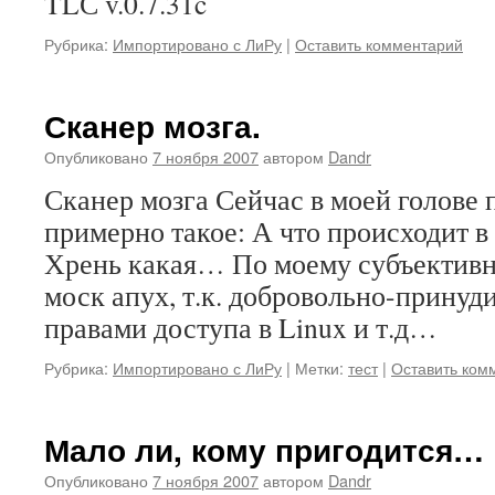
TLС v.0.7.31c
Рубрика:
Импортировано с ЛиРу
|
Оставить комментарий
Сканер мозга.
Опубликовано
7 ноября 2007
автором
Dandr
Сканер мозга Сейчас в моей голове 
примерно такое: А что происходит в 
Хрень какая… По моему субъектив
моск апух, т.к. добровольно-принуд
правами доступа в Linux и т.д…
Рубрика:
Импортировано с ЛиРу
|
Метки:
тест
|
Оставить ком
Мало ли, кому пригодится…
Опубликовано
7 ноября 2007
автором
Dandr