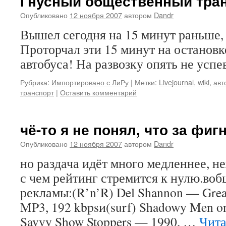
Гнусный общественный тран
Опубликовано
12 ноября 2007
автором
Dandr
Вышел сегодня на 15 минут раньше, 
Проторчал эти 15 минут на остановк
автобуса! На развозку опять не усп
Рубрика:
Импортировано с ЛиРу
|
Метки:
Livejournal
,
wiki
,
авт
транспорт
|
Оставить комментарий
чё-то я не понял, что за фиг
Опубликовано
12 ноября 2007
автором
Dandr
но раздача идёт много медленнее, н
с чем рейтинг стремится к нулю.воб
рекламы:(R’n’R) Del Shannon — Great
MP3, 192 kbpsи(surf) Shadowy Men o
Savvy Show Stoppers — 1990, …
Чита