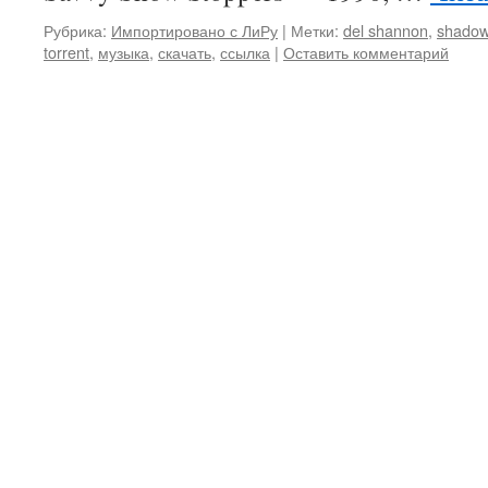
Рубрика:
Импортировано с ЛиРу
|
Метки:
del shannon
,
shadow
torrent
,
музыка
,
скачать
,
ссылка
|
Оставить комментарий