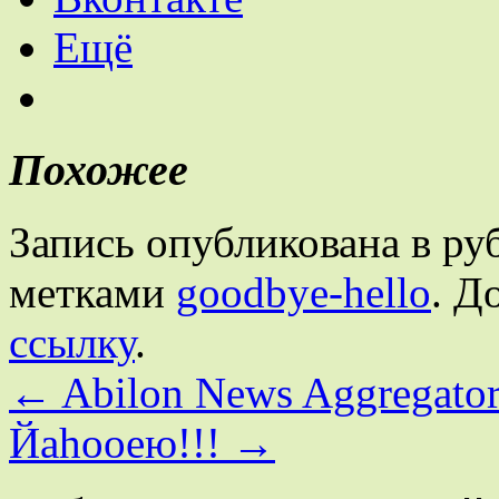
Ещё
Похожее
Запись опубликована в р
метками
goodbye-hello
. Д
ссылку
.
←
Abilon News Aggregato
Йаhooею!!!
→