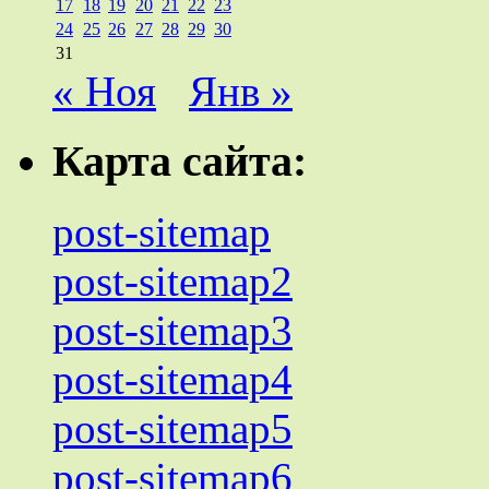
17
18
19
20
21
22
23
24
25
26
27
28
29
30
31
« Ноя
Янв »
Карта сайта:
post-sitemap
post-sitemap2
post-sitemap3
post-sitemap4
post-sitemap5
post-sitemap6