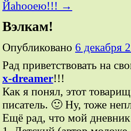
Йаhooею!!!
→
Вэлкам!
Опубликовано
6 декабря 
Рад приветствовать на св
x-dreamer
!!!
Как я понял, этот товари
писатель. 🙂 Ну, тоже неп
Ещё рад, что мой дневник
1. Детский (автор моложе 