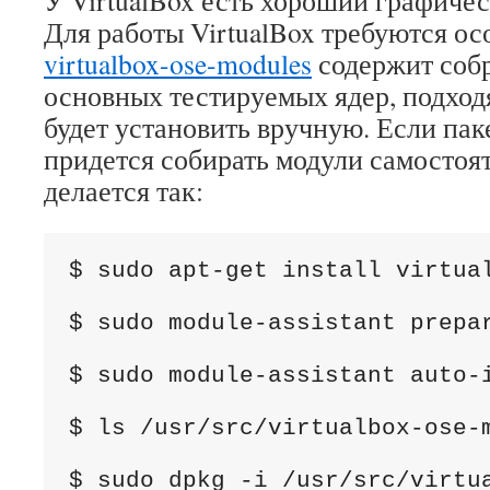
У VirtualBox есть хороший графиче
Для работы VirtualBox требуются ос
virtualbox-ose-modules
содержит соб
основных тестируемых ядер, подхо
будет установить вручную. Если пак
придется собирать модули самостоят
делается так:
$ sudo apt-get install virtua
$ sudo module-assistant prepa
$ sudo module-assistant auto-
$ ls /usr/src/virtualbox-ose-
$ sudo dpkg -i /usr/src/virtu