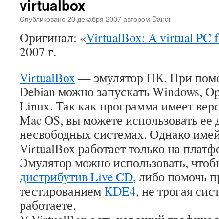
virtualbox
Опубликовано
20 декабря 2007
автором
Dandr
Оригинал: «
VirtualBox: A virtual PC 
2007 г.
VirtualBox
— эмулятор ПК. При помо
Debian можно запускать Windows, O
Linux. Так как программа имеет вер
Mac OS, вы можете использовать ее д
несвободных системах. Однако имейт
VirtualBox работает только на платф
Эмулятор можно использовать, чтоб
дистрибутив Live CD
, либо помочь 
тестированием
KDE4
, не трогая сис
работаете.