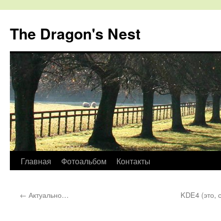
The Dragon's Nest
Перейти
Главная
Фотоальбом
Контакты
к
←
Актуально…
KDE4 (это, с
содержимому