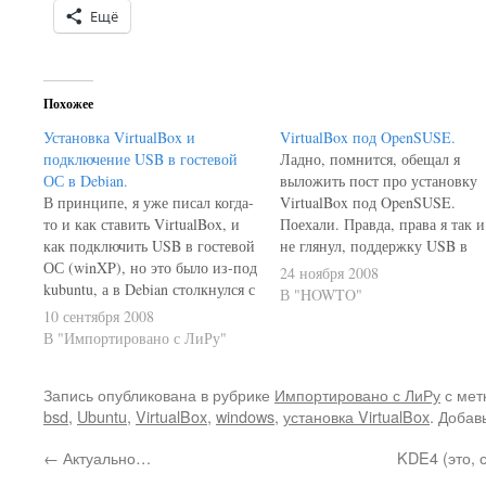
Ещё
Похожее
Установка VirtualBox и
VirtualBox под OpenSUSE.
подключение USB в гостевой
Ладно, помнится, обещал я
ОС в Debian.
выложить пост про установку
В принципе, я уже писал когда-
VirtualBox под OpenSUSE.
то и как ставить VirtualBox, и
Поехали. Правда, права я так и
как подключить USB в гостевой
не глянул, поддержку USB в
ОС (winXP), но это было из-под
гостевой не проверил - это ещ
24 ноября 2008
kubuntu, а в Debian столкнулся с
впереди. Впрочем, установка
В "HOWTO"
некоторыми проблемами.
тоже оказалось весьма
10 сентября 2008
Поскольку Гугль очень неохотно
интересной и занимательной,
В "Импортировано с ЛиРу"
выдавал ссылочки на решения
учитывая, что у меня абсолютн
этих проблем (а на
нет опыта работы с OpenSUSE
Запись опубликована в рубрике
Импортировано с ЛиРу
с мет
русскоязычных сайтах вообще
YaST2 в…
bsd
,
Ubuntu
,
VirtualBox
,
windows
,
установка VirtualBox
. Добав
ничего не выдал), то я…
←
Актуально…
KDE4 (это, с