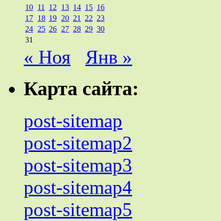
10
11
12
13
14
15
16
17
18
19
20
21
22
23
24
25
26
27
28
29
30
31
« Ноя
Янв »
Карта сайта:
post-sitemap
post-sitemap2
post-sitemap3
post-sitemap4
post-sitemap5