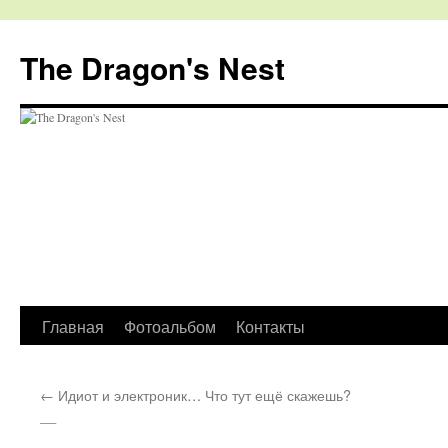
The Dragon's Nest
Перейти
Главная
Фотоальбом
Контакты
к
←
Идиот и электроник… Что тут ещё скажешь?
содержимому
__