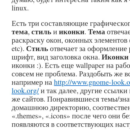
linux.
Есть три составляющие графическо
тема
стиль
иконки
Тема
,
и
.
отвечае
раскраску окон, оконных элементов 
Стиль
etc).
отвечает за оформление 
Иконки
шрифт, вид заголовка окна.
иконки :). Есть еще wallpaper на рабо
совсем не проблема. Раздобыть же в
например на
http://www.gnome-look.o
look.org/
и так далее, другие ссылки 
же сайтов. Понравившиеся темы/зна
домашнюю директорию, соотвествен
«.themes», «.icons» после чего они 
появляются в соответствующих нас