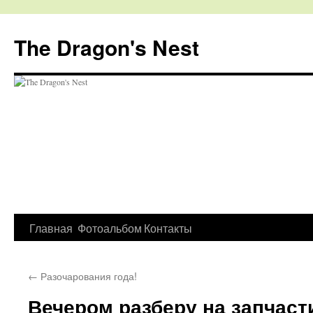
The Dragon's Nest
Перейти
Главная
Фотоальбом
Контакты
к
←
Разочарования года!
содержимому
Вечером разберу на запчас