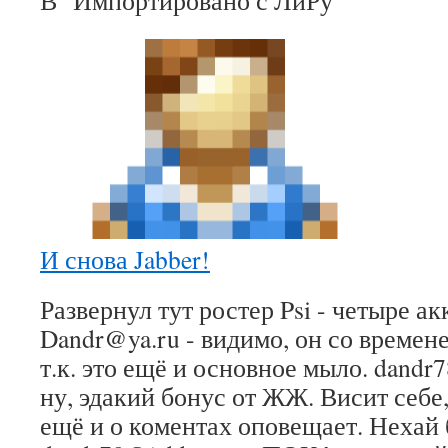
В "Импортировано с ЛиРу"
И снова Jabber!
Развернул тут ростер Psi - четыре а
Dandr@ya.ru - видимо, он со времен
т.к. это ещё и основное мыло. dandr7
ну, эдакий бонус от ЖЖ. Висит себе,
ещё и о коментах оповещает. Нехай б