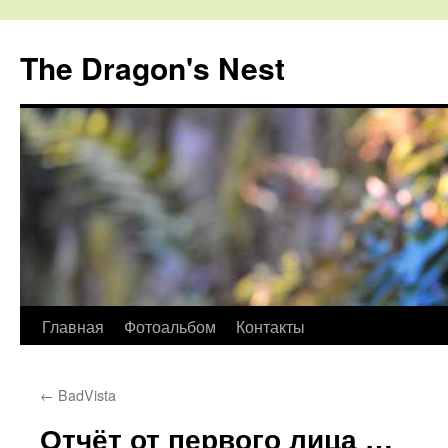
The Dragon's Nest
Перейти
Главная
Фотоальбом
Контакты
к
←
BadVista
содержимому
Отчёт от первого лица …