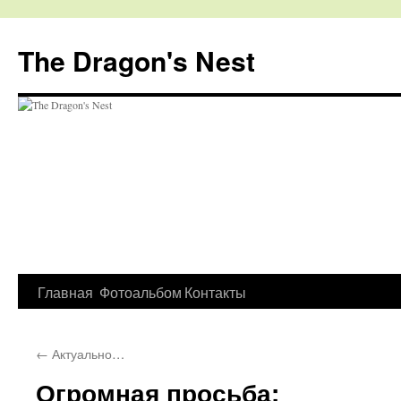
The Dragon's Nest
Перейти
Главная
Фотоальбом
Контакты
к
←
Актуально…
содержимому
Огромная просьба: