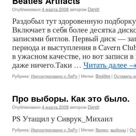
Beatles Artifacts
Опубликовано
4 марта 2008
автором
Dandr
Раздобыл тут здоровенную подборку «
Включает в себя более десятка диск
записями битлов. Первый диск — за
периода и выступления в Cavern Clu
в ужасном качестве, но вот записи 
даже ничего.Таки …
Читать далее
Рубрика:
Импортировано с ЛиРу
|
Метки:
Beatles
|
Оставить 
Про выборы. Как это было.
Опубликовано
4 марта 2008
автором
Dandr
PS Утащил у Сиврук_Михаил
Рубрика:
Импортировано с ЛиРу
|
Метки:
Видео
,
выборы
|
Ос