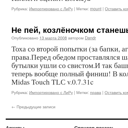
Рубрика:
Импортировано с ЛиРу
|
Метки:
mount
|
Оставить к
Не пей, козлёночком станешь
Опубликовано
13 марта 2008
автором
Dandr
Тоха со второй попытки (за бапки, а
права.Перед обедом проставлялся 
бутылки ушли со свистом.И так башк
теперь вообще полный финиш! В ко
Midas Touch TLС v.0.7.31c
Рубрика:
Импортировано с ЛиРу
|
Метки:
права
|
Оставить к
←
Предыдущие записи
Архивы
Спонсор показа: