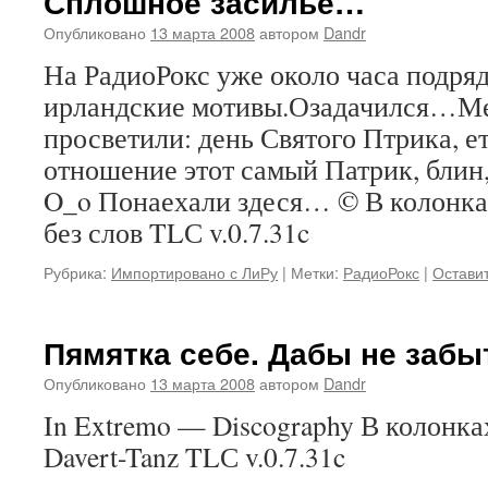
Сплошное засилье…
Опубликовано
13 марта 2008
автором
Dandr
На РадиоРокс уже около часа подря
ирландские мотивы.Озадачился…Ме
просветили: день Святого Птрика, е
отношение этот самый Патрик, блин,
O_o Понаехали здеся… © В колонк
без слов TLС v.0.7.31c
Рубрика:
Импортировано с ЛиРу
|
Метки:
РадиоРокс
|
Остави
Пямятка себе. Дабы не забыт
Опубликовано
13 марта 2008
автором
Dandr
In Extremo — Discography В колонка
Davert-Tanz TLС v.0.7.31c