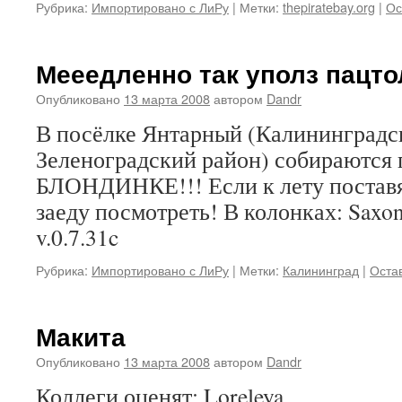
Рубрика:
Импортировано с ЛиРу
|
Метки:
thepiratebay.org
|
Ос
Мееедленно так уполз пацто
Опубликовано
13 марта 2008
автором
Dandr
В посёлке Янтарный (Калининградск
Зеленоградский район) собираются 
БЛОНДИНКЕ!!! Если к лету поставят
заеду посмотреть! В колонках: Sax
v.0.7.31c
Рубрика:
Импортировано с ЛиРу
|
Метки:
Калининград
|
Оста
Макита
Опубликовано
13 марта 2008
автором
Dandr
Коллеги оценят: Loreleya