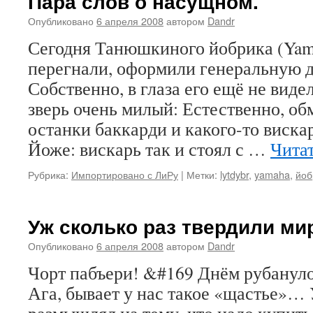
Пара слов о насущном.
Опубликовано
6 апреля 2008
автором
Dandr
Сегодня Танюшкиного йобрика (Yam
перегнали, оформили генеральную д
Собственно, в глаза его ещё не видел
зверь очень милый: Естественно, о
останки баккарди и какого-то вискар
Йоже: вискарь так и стоял с …
Чита
Рубрика:
Импортировано с ЛиРу
|
Метки:
lytdybr
,
yamaha
,
йоб
Уж сколько раз твердили м
Опубликовано
6 апреля 2008
автором
Dandr
Чорт пабъери! &#169 Днём рубануло
Ага, бывает у нас такое «щастье»… 