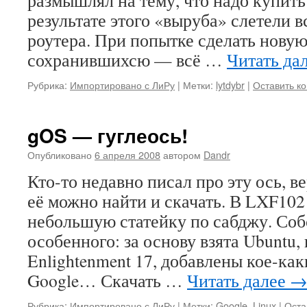
размышлял на тему, что надо купит
результате этого «выруба» слетели 
роутера. При попытке сделать нову
сохранившихсю — всё …
Читать да
Рубрика:
Импортировано с ЛиРу
|
Метки:
lytdybr
|
Оставить к
gOS — гуглеось!
Опубликовано
6 апреля 2008
автором
Dandr
Кто-то недавно писал про эту ось, в
её можно найти и скачать. В LXF102
небольшую статейку по сабджу. Соб
особенного: за основу взята Ubuntu,
Enlightenment 17, добавлены кое-ка
Google… Скачать …
Читать далее
Рубрика:
Импортировано с ЛиРу
|
Метки:
Google
,
Linux
|
Оста