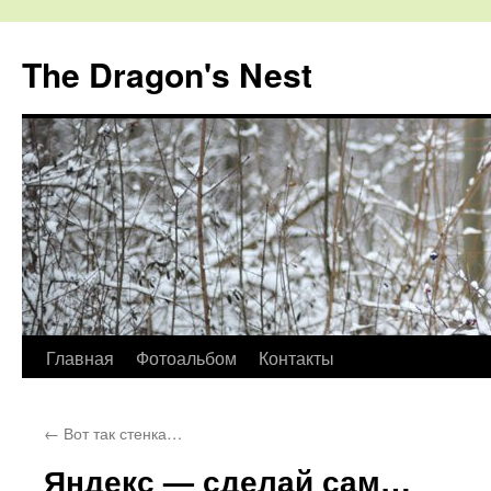
The Dragon's Nest
Перейти
Главная
Фотоальбом
Контакты
к
←
Вот так стенка…
содержимому
Яндекс — сделай сам…