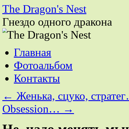
The Dragon's Nest
Гнездо одного дракона
Перейти
Главная
к
содержимому
Фотоальбом
Контакты
←
Женька, сцуко, страте
Obsession…
→