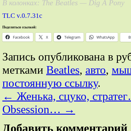
В колонках: The Beatles — Dig A Pony
TLС v.0.7.31c
Поделиться ссылкой:
Facebook
X
Telegram
WhatsApp
В
Запись опубликована в р
метками
Beatles
,
авто
,
мы
постоянную ссылку
.
←
Женька, сцуко, страте
Obsession…
→
Добавить комментарий