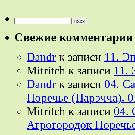
Найти:
Свежие комментарии
Dandr
к записи
11. Э
Mitritch
к записи
11.
Dandr
к записи
04. С
Поречье (Парэчча). 0
Mitritch
к записи
04.
Агрогородок Поречье