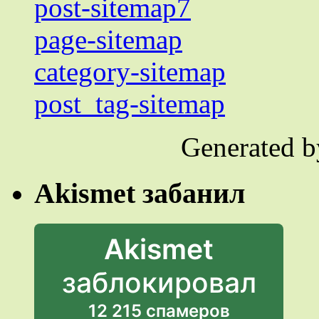
post-sitemap7
page-sitemap
category-sitemap
post_tag-sitemap
Generated 
Akismet забанил
Akismet
заблокировал
12 215 спамеров