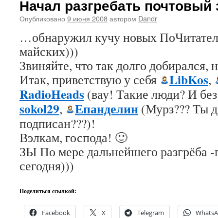
Начал разгребать почтовый
Опубликовано
9 июня 2008
автором
Dandr
…обнаружил кучу новых ПоЧитателе
майских)))
Звиняйте, что так долго добирался, 
LibKos
Итак, приветствую у себя
,
RadioHeads
(вау! Такие люди? И без
sokol29
Епанделин
,
(Мурз??? Ты д
подписан???)!
Вэлкам, господа! 🙂
ЗЫ По мере дальнейшего разгрёба -
сегодня)))
Поделиться ссылкой:
Facebook
X
Telegram
Whats