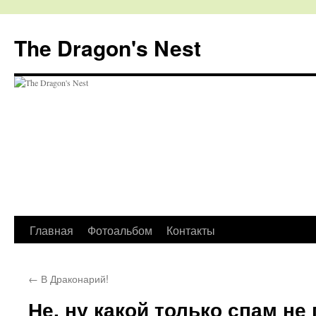
The Dragon's Nest
Перейти
Главная
Фотоальбом
Контакты
к
←
В Драконарий!
содержимому
Не, ну какой только спам н