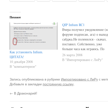
Похожее
QIP Infium RC1
Вчера получил уведомление (н
форуме подписан, ага) о выход
сабджа.Не поленился - скачал,
поставил. Собственно, уже
больше часа как играюсь. По
Как установить Infium.
сравнению с тем, что было при
26 марта 2008
ЦИТАТА!
моём последнем тестировании 
В "Импортировано с ЛиРу"
10 декабря 2008
день и ночь.Во-первых,
В "компьютерное"
наконец-то сделали нормальн
установочный файл, а то
раньше приходилось скачивать
Запись опубликована в рубрике
Импортировано с ЛиРу
с мет
архив с готовым каталогом;Во-
Добавьте в закладки
постоянную ссылку
.
вторых, при установке…
←
В Драконарий!