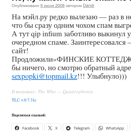
Опубликовано
9 июня 2008
автором
Dandr
На мэйл.ру редко вылезаю — раз в н
что бы сразу одним чохом спам выгр
А тут qip infium заботливо выкинул 
очередном спаме. Заинтересовался 
сайт!
Продложили»ФИНСКИЕ КОТТЕДЖИ 
бы ничего, но смотрю обратный адре
sexpopki@topmail.kz
!!! Улыбнуло)))
В колонках: The Who — Quadrophenia
TLС v.0.7.31c
Поделиться ссылкой:
Facebook
X
Telegram
WhatsApp