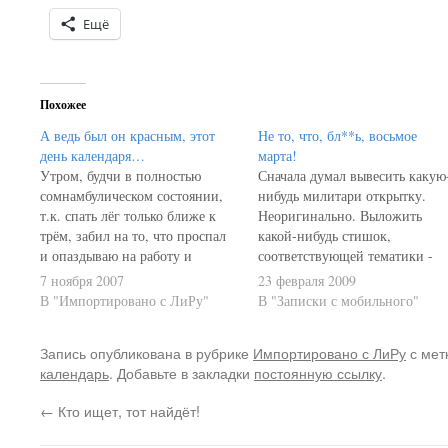
Ещё
Похожее
А ведь был он красным, этот
Не то, что, бл**ь, восьмое
день календаря…
марта!
Утром, будчи в полностью
Сначала думал вывесить какую
сомнамбулическом состоянии,
нибудь милитари открытку.
т.к. спать лёг только ближе к
Неоригинально. Выложить
трём, забил на то, что проспал
какой-нибудь стишок,
и опаздываю на работу и
соответствующей тематики -
включил телек (тьфу, блин!
боянисто. Короче, с празднико
7 ноября 2007
23 февраля 2009
Зло!!!). Не помню, что за канал,
нас, мужуки. Хотя и праздную
В "Импортировано с ЛиРу"
В "Записки с мобильного"
не помню, что за передача...
в этот день все, кому не лень:
Или это вообще
служившие и нет, косящие от
Запись опубликована в рубрике
Импортировано с ЛиРу
с мет
документальный фильм был?Не
армии и забивающие на "долг
календарь
. Добавьте в закладки
постоянную ссылку
.
суть. Речь шла об Октябрьской
родине", просиживающие в
революции.…
аспирантуре ради отмазы,
←
Кто ищет, тот найдёт!
купившие военный билет,
скрывающиеся от…