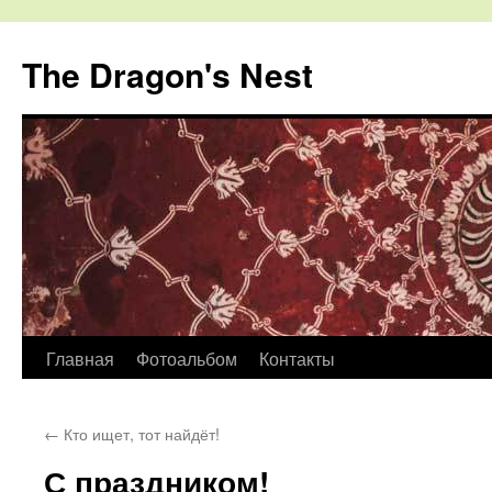
The Dragon's Nest
Перейти
Главная
Фотоальбом
Контакты
к
←
Кто ищет, тот найдёт!
содержимому
С праздником!