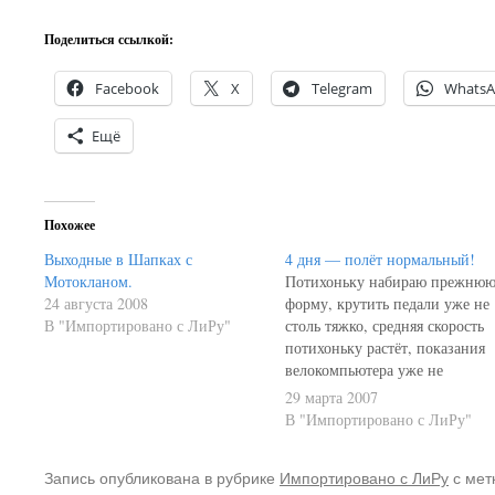
Поделиться ссылкой:
Facebook
X
Telegram
Whats
Ещё
Похожее
Выходные в Шапках с
4 дня — полёт нормальный!
Мотокланом.
Потихоньку набираю прежню
24 августа 2008
форму, крутить педали уже не
В "Импортировано с ЛиРу"
столь тяжко, средняя скорость
потихоньку растёт, показания
велокомпьютера уже не
шокируют)))Сегодня наконец-
29 марта 2007
то уложился в 35 минут езды
В "Импортировано с ЛиРу"
(34,47 против 40 с копейками 
понедельник). Средняя с 20
Запись опубликована в рубрике
Импортировано с ЛиРу
с мет
поднялась до 22,8 км/ч.