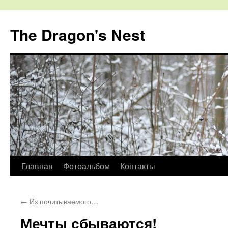
The Dragon's Nest
Перейти
Главная
Фотоальбом
Контакты
к
←
Из почитываемого…
содержимому
Мечты сбываются!