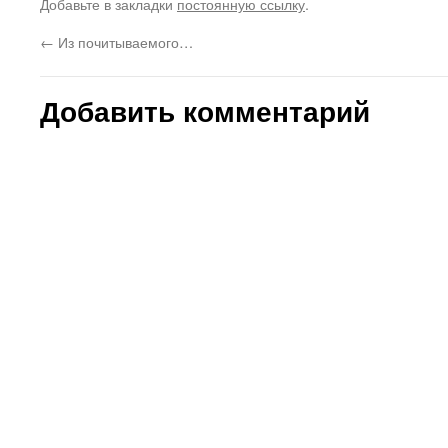
Добавьте в закладки
постоянную ссылку
.
Единственное - всё ещё не мог
поднять максимальную выше 4
←
Из почитываемого…
км/ч.…
Добавить комментарий