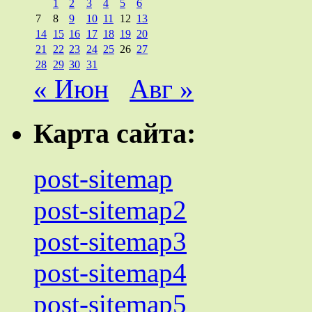
1
2
3
4
5
6
7
8
9
10
11
12
13
14
15
16
17
18
19
20
21
22
23
24
25
26
27
28
29
30
31
« Июн
Авг »
Карта сайта:
post-sitemap
post-sitemap2
post-sitemap3
post-sitemap4
post-sitemap5