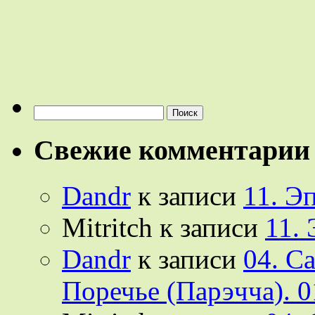
Найти:
Свежие комментарии
Dandr
к записи
11. Э
Mitritch
к записи
11.
Dandr
к записи
04. С
Поречье (Парэчча). 0