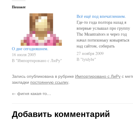
Похожее
Всё ещё под впечатлением.
Где-то года полтора назад я
впервые услышал про группу
The Meantraitors и через год
начал потихоньку ковыряться
над сайтом, собирать
О дне сегодняшнем.
информацию и сводить
27 ноября 2009
16 июля 2005
воедино. Где-то полгода назад
В "lytdybr"
В "Импортировано с ЛиРу"
Стас Богорад дал своё
"одобрям" по поводу моих
нароботок и сайт стал
Запись опубликована в рубрике
Импортировано с ЛиРу
с мет
официальным сайтом группы
закладки
постоянную ссылку
.
(хотя дорабатывается до сих
←
фигня какая-то…
пор). В течение всего…
Добавить комментарий