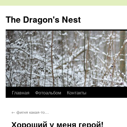
The Dragon's Nest
Перейти
Главная
Фотоальбом
Контакты
к
←
фигня какая-то…
содержимому
Хороший у меня герой!