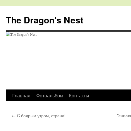
The Dragon's Nest
Перейти
Главная
Фотоальбом
Контакты
к
←
C бодрым утром, страна!
Гениал
содержимому