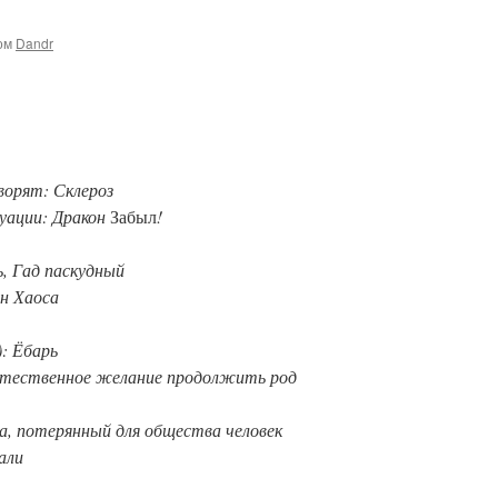
ом
Dandr
ворят: Склероз
туации: Дракон
Забыл
!
ь, Гад паскудный
он Хаоса
): Ёбарь
естественное желание продолжить род
ца, потерянный для общества человек
али