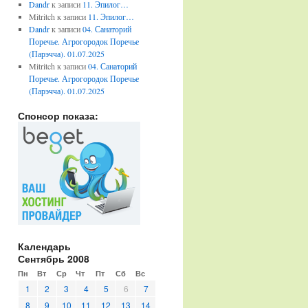
Dandr
к записи
11. Эпилог…
Mitritch
к записи
11. Эпилог…
Dandr
к записи
04. Санаторий
Поречье. Агрогородок Поречье
(Парэчча). 01.07.2025
Mitritch
к записи
04. Санаторий
Поречье. Агрогородок Поречье
(Парэчча). 01.07.2025
Спонсор показа:
Календарь
Сентябрь 2008
Пн
Вт
Ср
Чт
Пт
Сб
Вс
1
2
3
4
5
6
7
8
9
10
11
12
13
14