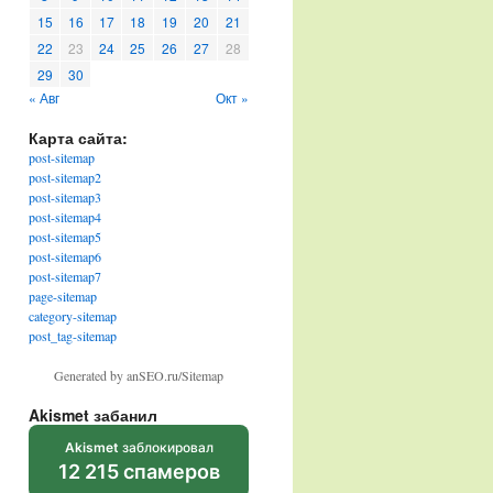
15
16
17
18
19
20
21
22
23
24
25
26
27
28
29
30
« Авг
Окт »
Карта сайта:
post-sitemap
post-sitemap2
post-sitemap3
post-sitemap4
post-sitemap5
post-sitemap6
post-sitemap7
page-sitemap
category-sitemap
post_tag-sitemap
Generated by anSEO.ru/Sitemap
Akismet забанил
Akismet
заблокировал
12 215 спамеров