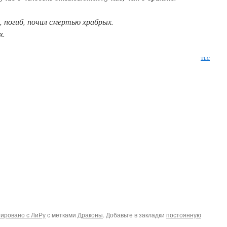
, погиб, почил смертью храбрых.
х.
TLC
ировано с ЛиРу
с метками
Драконы
. Добавьте в закладки
постоянную