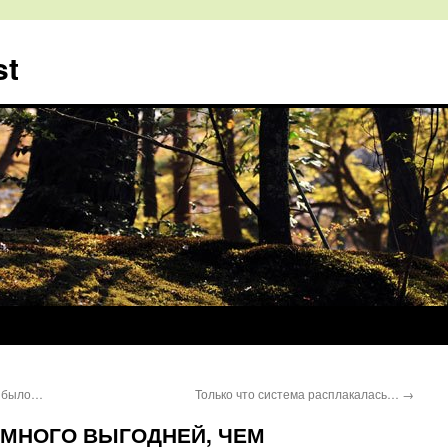
st
е было…
Только что система расплакалась…
→
МНОГО ВЫГОДНЕЙ, ЧЕМ