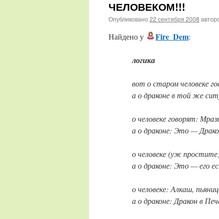
ЧЕЛОВЕКОМ!!!
Опубликовано
22 сентября 2008
автор
Fire_Dem
Найдено у
:
логика
вот о старом человеке го
а о драконе в той же си
о человеке говорят: Мраз
а о драконе: Это — Драк
о человеке (уж простите
а о драконе: Это — его 
о человеке: Алкаш, пьяни
а о драконе: Дракон в Печ