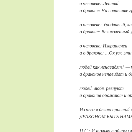
о человеке: Лентяй
о драконе: На солнышке 
о человеке: Уродливый, к
о драконе: Великолепный
о человеке: Извращенец
а о драконе: …Ох уж эти
людей как ненавидят? — 
а драконов ненавидят и б
людей, любя, ревнуют
а драконов обожают и 
Из чего я делаю простой 
ДРАКОНОМ БЫТЬ НАМН
П.С.: И только в одном с