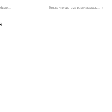
е было…
Только что система расплакалась…
→
й