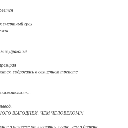
греется
ак смертный грех
 ужас
 мне Драконы!
презирая
оятся, содрогаясь в священном трепете
обожествляют…
вывод:
ОГО ВЫГОДНЕЙ, ЧЕМ ЧЕЛОВЕКОМ!!!
лучае о человеке отзываются лучше, чем о драконе.