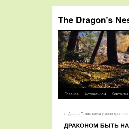
The Dragon's Ne
Главная
Фотоальбом
Контакты
Перейти
к
←
Дааа… Такого секса у меня давно н
содержимому
ДРАКОНОМ БЫТЬ НА