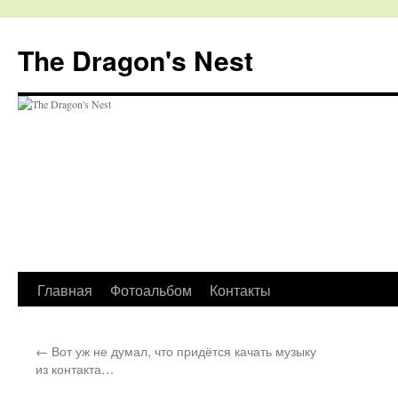
The Dragon's Nest
Перейти
Главная
Фотоальбом
Контакты
к
←
Вот уж не думал, что придётся качать музыку
содержимому
из контакта…