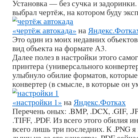
Установка — без сучка и задоринки. 
выбрал чертёж, на котором буду экс
«чертёж автокада»
на
Яндекс.Фотка
Это один из моих недавних объекто
вид объекта на формате А3.
Далее полез в настройки этого само
принтера (универсального конверте
улыбнуло обилие форматов, которы
конвертер (в смысле, в которые он у
«настройки 1»
на
Яндекс.Фотках
Перечень оных: .BMP, .DCX, .GIF, .J
.TIFF, .PDF. Из всего этого обилия и
всего лишь три последних. К .PNG я
дышу из-за его качества; .PDF сейча