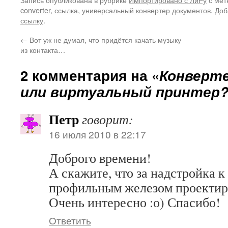
один хороший знакомый. Я
converter
,
ссылка
,
универсальный конвертер документов
. До
когда мастерил в карьере к нам
ссылку
.
периодически приезжали…
←
Вот уж не думал, что придётся качать музыку
из контакта…
2 комментария на «
Конверт
или виртуальный принтер
Петр
говорит:
16 июля 2010 в 22:17
Доброго времени!
А скажите, что за надстройка к
профильным железом проектир
Очень интересно :о) Спасибо!
Ответить