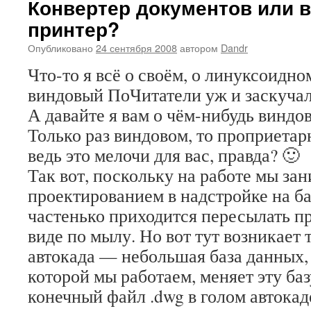
Конвертер документов или 
принтер?
Опубликовано
24 сентября 2008
автором
Dandr
Что-то я всё о своём, о линуксоидн
виндовый ПоЧитатели уж и заскуч
А давайте я вам о чём-нибудь виндо
Только раз виндовом, то проприетар
ведь это мелочи для вас, правда? 🙂
Так вот, поскольку на работе мы за
проектированием в надстройке на баз
частенько приходится пересылать п
виде по мылу. Но вот тут возникает 
автокада — небольшая база данных, 
которой мы работаем, меняет эту баз
конечный файл .dwg в голом автокад