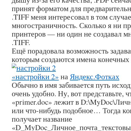
принят форматом для предварительн
.TIFF меня интересовал в том случа
многостраничность. Сколько я ни п
принтеров — ни один не создавал 
.TIFF.
Ещё порадовала возможность задава
которым создаются имена конечных
«настройки 2»
на
Яндекс.Фотках
Обычно в имя забивается путь исход
очень удобно. Ну, вот представьте, 
«primer.doc» лежит в D:\MyDoc\Личн
или что-нибудь подобное… Тогда к
получает название
«D_MyDoc_Личное_почта_текстовые_