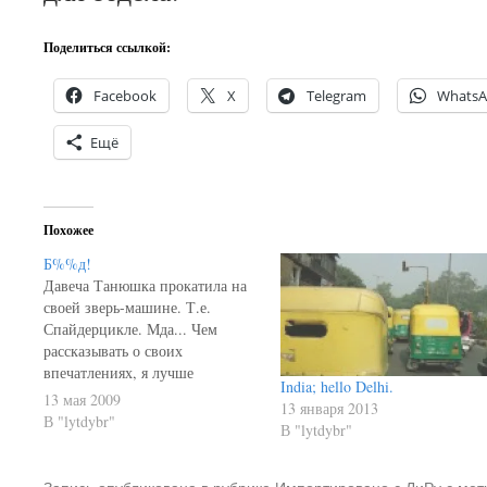
Поделиться ссылкой:
Facebook
X
Telegram
Whats
Ещё
Похожее
Б%%д!
Давеча Танюшка прокатила на
своей зверь-машине. Т.е.
Спайдерцикле. Мда... Чем
рассказывать о своих
впечатлениях, я лучше
India; hello Delhi.
процитирую Футуролога: я был
13 мая 2009
13 января 2013
приблизительно в таком же
В "lytdybr"
В "lytdybr"
эмоциональном состоянии, как
и американец. И даже выдал ту
же фразу в конце: Рассказал
Запись опубликована в рубрике
Импортировано с ЛиРу
с мет