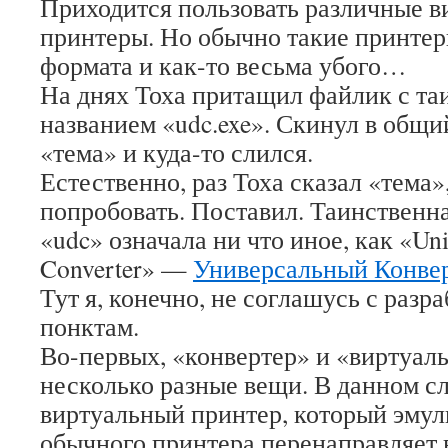
Приходится пользовать различные 
принтеры. Но обычно такие принте
формата и как-то весьма убого…
На днях Тоха притащил файлик с т
названием «udc.exe». Скинул в общи
«тема» и куда-то слился.
Естественно, раз Тоха сказал «тема»
попробовать. Поставил. Таинственн
«udc» означала ни что иное, как «Un
Converter» —
Универсальный Конве
Тут я, конечно, не соглашусь с разр
понктам.
Во-первых, «конвертер» и «виртуал
несколько разные вещи. В данном с
виртуальный принтер, который эмул
обычного принтера перенаправляет в