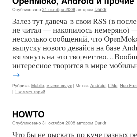
OpenMoko, Android и прочи
Опубликовано
31 октября 2008
автором
Dandr
Залез тут давеча в свои RSS (в посл
не читал — накопилось немеряно) 
несколько сообщений, что OpenMoko
выпуску нового девайса на базе And
взглянуть на это творчество…Вообщ
интересное творится в мире мобил
→
Рубрика:
Mobile
,
мысли вслух
|
Метки:
Android
,
LiMo
,
Neo Fre
|
1 комментарий
HOWTO
Опубликовано
31 октября 2008
автором
Dandr
Что бы не рыскать по куче разных ре