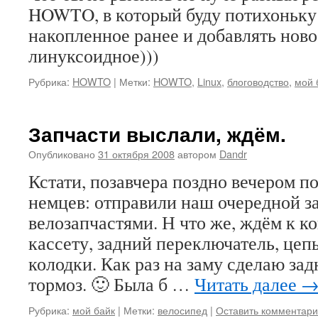
HOWTO, в который буду потихоньку
накопленное ранее и добавлять ново
линуксоидное)))
Рубрика:
HOWTO
|
Метки:
HOWTO
,
Linux
,
блоговодство
,
мой 
Запчасти выслали, ждём.
Опубликовано
31 октября 2008
автором
Dandr
Кстати, позавчера поздно вечером п
немцев: отправили наш очередной за
велозапчастями. Н что же, ждём к к
кассету, задний переключатель, цеп
колодки. Как раз на заму сделаю за
тормоз. 🙂 Была б …
Читать далее
Рубрика:
мой байк
|
Метки:
велосипед
|
Оставить комментар