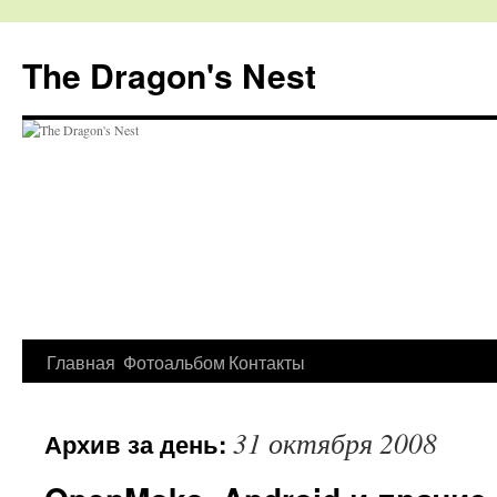
The Dragon's Nest
Перейти
Главная
Фотоальбом
Контакты
к
31 октября 2008
Архив за день:
содержимому