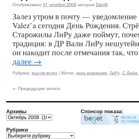
Опубликовано
31 октября 2008
автором
Dandr
Залез утром в почту — уведомление 
Valez’a сегодня День Рождения. Стр
Старожилы ЛиРу даже поймут, почем
традиция: в ДР Вали ЛиРу нешутейно
он накодит после отмечания так, чт
далее
→
Рубрика:
мысли вслух
|
Метки:
день рождения
,
ЛиРу
,
С Днём
←
Предыдущие записи
Архивы
Спонсор показа:
Архивы
Рубрики
Рубрики