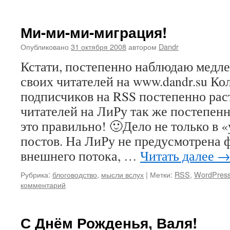
Ми-ми-ми-миграция!
Опубликовано
31 октября 2008
автором
Dandr
Кстати, постепенно наблюдаю мед
своих читателей на www.dandr.su Ко
подписчиков на RSS постепенно раст
читателей на ЛиРу так же постепен
это правильно! 🙂Дело не только в 
постов. На ЛиРу не предусмотрена 
внешнего потока, …
Читать далее
Рубрика:
блоговодство
,
мысли вслух
|
Метки:
RSS
,
WordPres
комментарий
С Днём Рожденья, Валя!